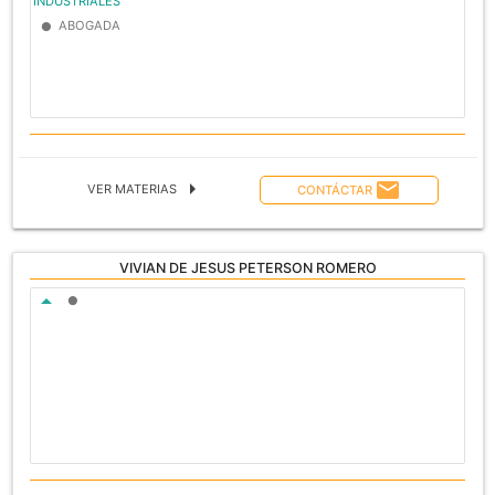
INDUSTRIALES
ABOGADA
lens
arrow_right
email
VER MATERIAS
CONTÁCTAR
VIVIAN DE JESUS PETERSON ROMERO
ASIGNATURA A CARGO
arrow_drop_up
lens