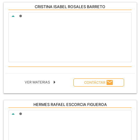
CRISTINA ISABEL ROSALES BARRETO
ASIGNATURA A CARGO
arrow_drop_up
lens
arrow_right
email
VER MATERIAS
CONTÁCTAR
HERMES RAFAEL ESCORCIA FIGUEROA
ASIGNATURA A CARGO
arrow_drop_up
lens