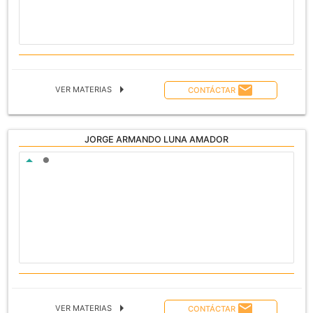
arrow_right
email
VER MATERIAS
CONTÁCTAR
JORGE ARMANDO LUNA AMADOR
ASIGNATURA A CARGO
arrow_drop_up
lens
arrow_right
email
VER MATERIAS
CONTÁCTAR