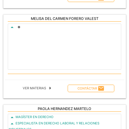
MELISA DEL CARMEN FORERO VALEST
ASIGNATURA A CARGO
arrow_drop_up
lens
arrow_right
email
VER MATERIAS
CONTÁCTAR
PAOLA HERNANDEZ MARTELO
ASIGNATURA A CARGO
arrow_drop_up
MAGÍSTER EN DERECHO
arrow_drop_up
ESPECIALISTA EN DERECHO LABORAL Y RELACIONES