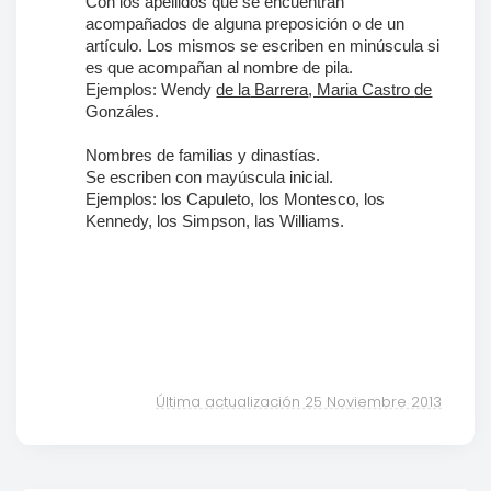
Con los apellidos que se encuentran
acompañados de alguna preposición o de un
artículo. Los mismos se escriben en minúscula si
es que acompañan al nombre de pila.
Ejemplos: Wendy
de la
Barrera
, Maria Castro
de
Gonzáles.
Nombres de familias y dinastías
.
Se escriben con mayúscula inicial.
Ejemplos: los
C
apuleto, los
M
ontesco, los
K
ennedy, los
S
impson, las
W
illiams.
Última actualización 25 Noviembre 2013