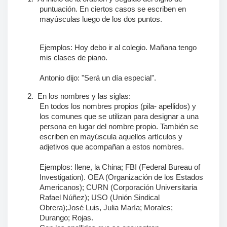
puntuación
. En ciertos casos se escriben en
mayúsculas luego de los dos puntos.
Ejemplos:
H
oy debo ir al colegio.
M
añana tengo
mis clases de piano.
Antonio dijo: "
S
erá un día especial".
2.
En los nombres y las siglas:
En todos los nombres propios (pila- apellidos) y
los comunes que se utilizan para designar a una
persona en lugar del nombre propio. También se
escriben en mayúscula aquellos artículos y
adjetivos que acompañan a estos nombres.
Ejemplos:
I
lene, la
C
hina; FBI (Federal Bureau of
Investigation). OEA (
O
rganización de los
E
stados
A
mericanos); CURN (
C
orporación
U
niversitaria
R
afael
N
úñez); USO (
U
nión
S
indical
O
brera);
J
osé
L
uis,
J
ulia
M
aría;
M
orales;
D
urango;
R
ojas.