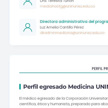
Dra. Teresita Tuñon
medicinactg@uninunez.edu.co
Directora administrativa del prog
Luz Amelia Cantillo Pérez
diradminmedicina@uninunez.edu.co
PERFIL P
Perfil egresado Medicina UN
El médico egresado de la Corporación Universitar
científica, ética y humanista, preparado para ab