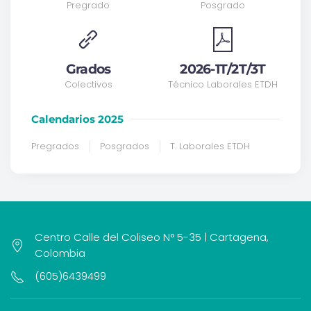
Pregrado
Posgrado
Grados
2026-1T/2T/3T
Colectivos
Técnico Laborales ETDH
Calendarios 2025
Pregrados
Posgrados
T. Laborales ETDH
Centro Calle del Coliseo N° 5-35 | Cartagena,
Colombia
(605)6439499