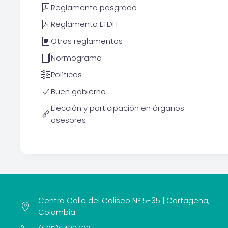
Reglamento posgrado
Reglamento ETDH
Otros reglamentos
Normograma
Políticas
Buen gobierno
Elección y participación en órganos
asesores
Centro Calle del Coliseo N° 5-35 | Cartagena,
Colombia