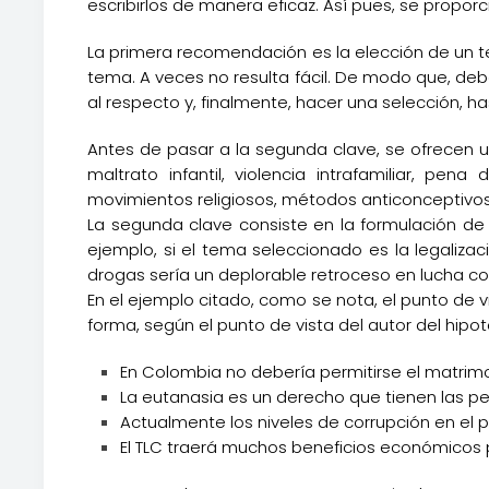
escribirlos de manera eficaz. Así pues, se propor
La primera recomendación es la elección de un 
tema. A veces no resulta fácil. De modo que, de
al respecto y, finalmente, hacer una selección, has
Antes de pasar a la segunda clave, se ofrecen un
maltrato infantil, violencia intrafamiliar, pen
movimientos religiosos, métodos anticonceptivos y 
La segunda clave consiste en la formulación de 
ejemplo, si el tema seleccionado es la legalizac
drogas sería un deplorable retroceso en lucha con
En el ejemplo citado, como se nota, el punto de 
forma, según el punto de vista del autor del hip
En Colombia no debería permitirse el matrim
La eutanasia es un derecho que tienen las p
Actualmente los niveles de corrupción en el 
El TLC traerá muchos beneficios económicos p