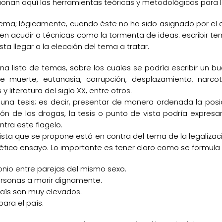
cionan aquí las herramientas teóricas y metodológicas para l
tema; lógicamente, cuando éste no ha sido asignado por el 
ben acudir a técnicas como la tormenta de ideas: escribir 
ta llegar a la elección del tema a tratar.
a lista de temas, sobre los cuales se podría escribir un bu
a de muerte, eutanasia, corrupción, desplazamiento, narcotr
literatura del siglo XX, entre otros.
una tesis; es decir, presentar de manera ordenada la posi
ión de las drogas, la tesis o punto de vista podría expresar
tra este flagelo.
vista que se propone está en contra del tema de la legalizac
otético ensayo. Lo importante es tener claro como se formula
onio entre parejas del mismo sexo.
ersonas a morir dignamente.
país son muy elevados.
ara el país.