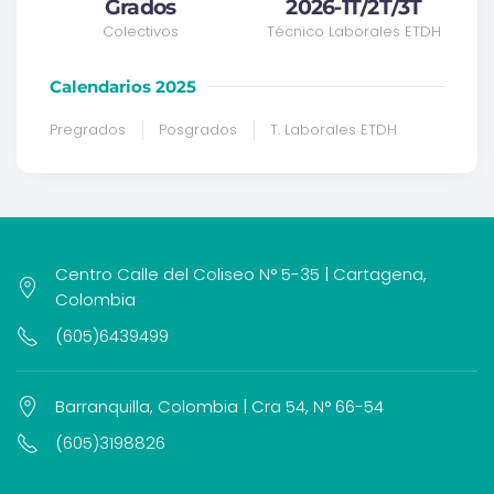
Grados
2026-1T/2T/3T
Colectivos
Técnico Laborales ETDH
Calendarios 2025
Pregrados
Posgrados
T. Laborales ETDH
Centro Calle del Coliseo N° 5-35 | Cartagena,
Colombia
(605)6439499
Barranquilla, Colombia | Cra 54, N° 66-54
(605)3198826