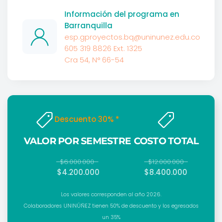
Información del programa en
Barranquilla
esp.gproyectos.bq@uninunez.edu.co
605 319 8826 Ext. 1325
Cra 54, N° 66-54
Descuento 30% *
VALOR POR SEMESTRE
COSTO TOTAL
$6.000.000
$12.000.000
$4.200.000
$8.400.000
Los valores corresponden al año 2026.
Colaboradores UNINÚÑEZ tienen 50% de descuento y los egresados
un 35%