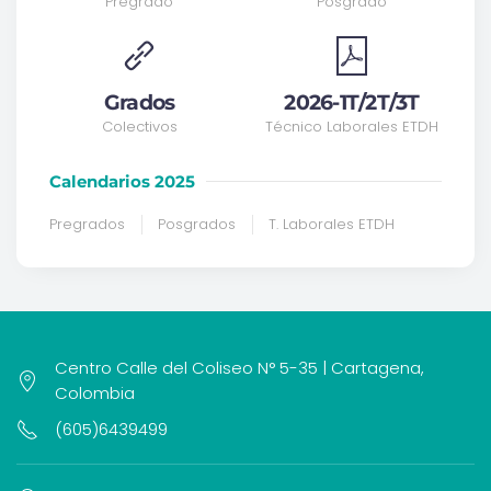
Pregrado
Posgrado
Grados
2026-1T/2T/3T
Colectivos
Técnico Laborales ETDH
Calendarios 2025
Pregrados
Posgrados
T. Laborales ETDH
Centro Calle del Coliseo N° 5-35 | Cartagena,
Colombia
(605)6439499