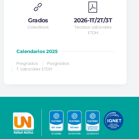
Grados
2026-1T/2T/3T
Colectivos
Técnico Laborales
ETDH
Calendarios 2025
Pregrados
Posgrados
T. Laborales ETDH