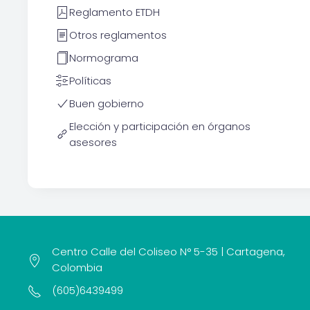
Reglamento ETDH
Otros reglamentos
Normograma
Políticas
Buen gobierno
Elección y participación en órganos
asesores
Centro Calle del Coliseo N° 5-35 | Cartagena,
Colombia
(605)6439499