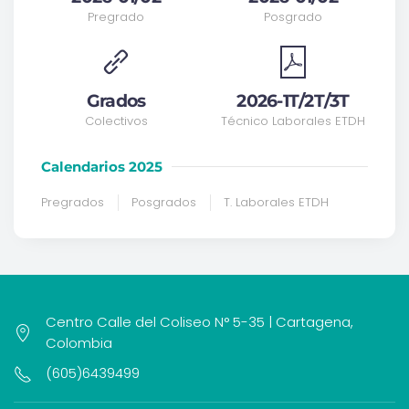
Pregrado
Posgrado
Grados
2026-1T/2T/3T
Colectivos
Técnico Laborales ETDH
Calendarios 2025
Pregrados
Posgrados
T. Laborales ETDH
Centro Calle del Coliseo N° 5-35 | Cartagena,
Colombia
(605)6439499