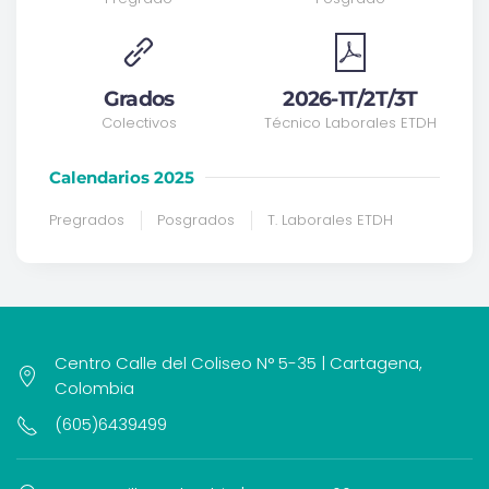
Grados
2026-1T/2T/3T
Colectivos
Técnico Laborales ETDH
Calendarios 2025
Pregrados
Posgrados
T. Laborales ETDH
Centro Calle del Coliseo N° 5-35 | Cartagena,
Colombia
(605)6439499