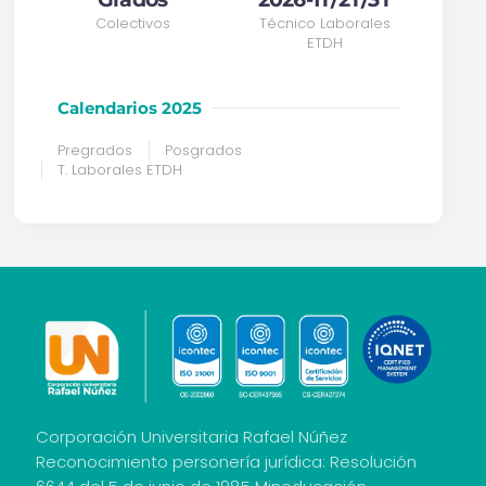
Colectivos
Técnico Laborales
ETDH
Calendarios 2025
Pregrados
Posgrados
T. Laborales ETDH
Corporación Universitaria Rafael Núñez
Reconocimiento personería jurídica: Resolución