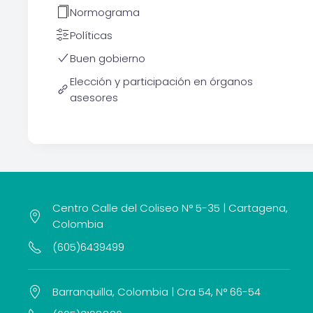
Normograma
Políticas
Buen gobierno
Elección y participación en órganos
asesores
Centro Calle del Coliseo N° 5-35 | Cartagena,
Colombia
(605)6439499
Barranquilla, Colombia | Cra 54, N° 66-54