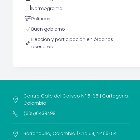
Normograma
Políticas
Buen gobierno
Elección y participación en órganos
asesores
Centro Calle del Coliseo N° 5-35 | Cartagena,
Colombia
(605)6439499
Barranquilla, Colombia | Cra 54, N° 66-54