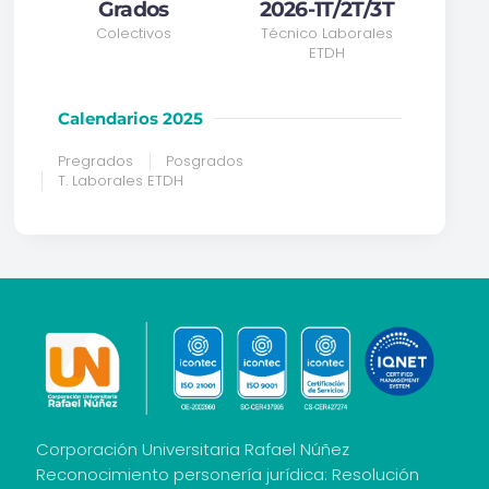
Grados
2026-1T/2T/3T
Colectivos
Técnico Laborales
ETDH
Calendarios 2025
Pregrados
Posgrados
T. Laborales ETDH
Corporación Universitaria Rafael Núñez
Reconocimiento personería jurídica: Resolución