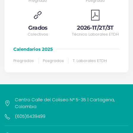
Pregrado
Posgrado
Grados
2026-1T/2T/3T
Colectivos
Técnico Laborales ETDH
Calendarios 2025
Pregrados
Posgrados
T. Laborales ETDH
Centro Calle del Coliseo N° 5-35 | Cartagena,
Colombia
(605)6439499