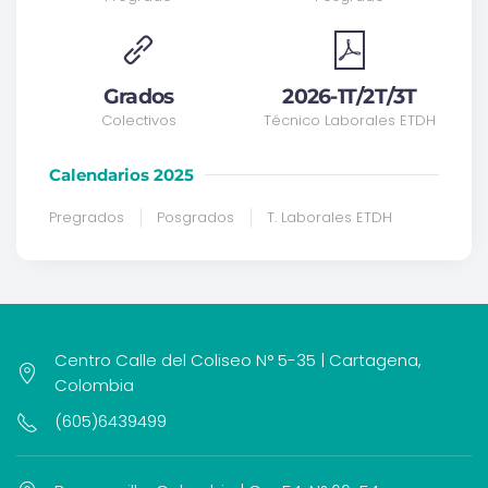
Grados
2026-1T/2T/3T
Colectivos
Técnico Laborales ETDH
Calendarios 2025
Pregrados
Posgrados
T. Laborales ETDH
Centro Calle del Coliseo N° 5-35 | Cartagena,
Colombia
(605)6439499