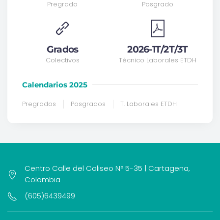
Pregrado
Posgrado
Grados
2026-1T/2T/3T
Colectivos
Técnico Laborales ETDH
Calendarios 2025
Pregrados
Posgrados
T. Laborales ETDH
Centro Calle del Coliseo N° 5-35 | Cartagena,
Colombia
(605)6439499