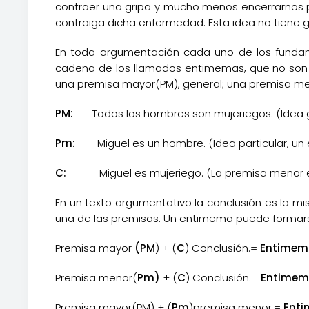
contraer una gripa y mucho menos encerrarnos par
contraiga dicha enfermedad. Esta idea no tiene g
En toda argumentación cada uno de los fundam
cadena de los llamados entimemas, que no son o
una premisa mayor(PM), general; una premisa meno
PM:
Todos los hombres son mujeriegos. (Idea gen
Pm:
Miguel es un hombre. (Idea particular, un 
C:
Miguel es mujeriego. (La premisa menor está 
En un texto argumentativo la conclusión es la mis
una de las premisas. Un entimema puede formars
Premisa mayor
(PM
) + (
C
) Conclusión.=
Entimem
Premisa menor(
Pm)
+ (
C
) Conclusión.=
Entime
Premisa mayor(PM) + (
Pm
)premisa menor.=
Ent