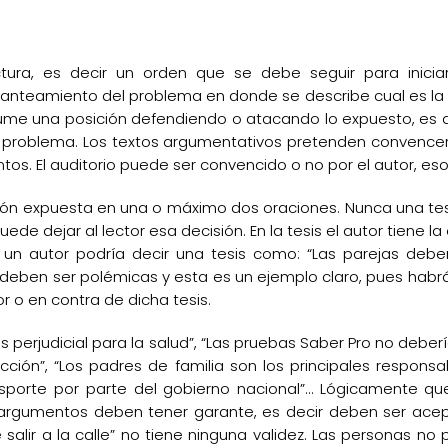
ra, es decir un orden que se debe seguir para iniciar, d
planteamiento del problema en donde se describe cual es la 
ume una posición defendiendo o atacando lo expuesto, es de
problema. Los textos argumentativos pretenden convencer a
s. El auditorio puede ser convencido o no por el autor, es
ación expuesta en una o máximo dos oraciones. Nunca una t
puede dejar al lector esa decisión. En la tesis el autor tiene 
n autor podría decir una tesis como: “Las parejas deberí
 deben ser polémicas y esta es un ejemplo claro, pues habr
r o en contra de dicha tesis.
 es perjudicial para la salud”, “Las pruebas Saber Pro no deber
acción”, “Los padres de familia son los principales respons
nsporte por parte del gobierno nacional”… Lógicamente qu
argumentos deben tener garante, es decir deben ser acept
 salir a la calle” no tiene ninguna validez. Las personas 