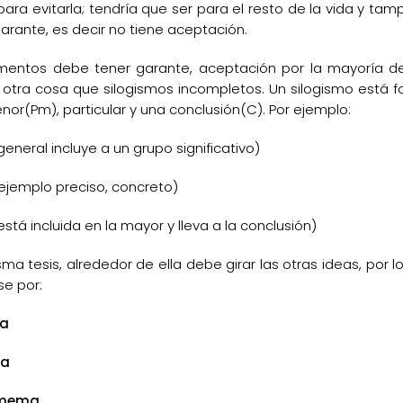
a evitarla; tendría que ser para el resto de la vida y tampo
arante, es decir no tiene aceptación.
entos debe tener garante, aceptación por la mayoría d
tra cosa que silogismos incompletos. Un silogismo está fo
r(Pm), particular y una conclusión(C). Por ejemplo:
eral incluye a un grupo significativo)
ejemplo preciso, concreto)
incluida en la mayor y lleva a la conclusión)
ma tesis, alrededor de ella debe girar las otras ideas, por
e por:
a
ma
imema