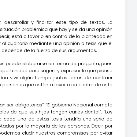
esarrollar y finalizar este tipo de textos. La
situación problémica que hay y se da una opinión
cir, está a favor o en contra de lo planteado en
l auditorio mediante una opinión o tesis que el
o depende de la fuerza de sus argumentos.
esis puede elaborarse en forma de pregunta, pues
la oportunidad para sugerir y expresar lo que piensa
an vivir algún tiempo juntas antes de contraer
á personas que estén a favor o en contra de esta
ían ser obligatorias”, “El gobierno Nacional comete
ables de que sus hijos tengan caries dental”, “Los
e cada una de estas tesis tendría una serie de
ados por la mayoría de las personas. Decir por
no podemos eludir nuestros compromisos por evitar