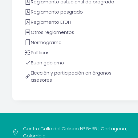
Reglamento estudiantil de pregrado
Reglamento posgrado
Reglamento ETDH
Otros reglamentos
Normograma
Políticas
Buen gobierno
Elección y participación en órganos
asesores
Centro Calle del Coliseo N° 5-35 | Cartagena,
Colombia