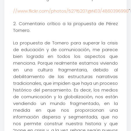
//www.flickr.com/photos/52715207@N03/4860396990
"
2. Comentario crítico a la propuesta de Pérez
Tornero.
La propuesta de Tornero para superar la crisis
de educación y de comunicación, me parece
bien lograda en todos los aspectos que
menciona. Porque realmente estamos viviendo
en una cultura fragmentaria, debido al
debilitamiento de las estructuras narrativas
tradicionales, que impiden que haya un proceso
histórico del pensamiento. Es decir, los medios
de comunicación y la globalización, nos están
vendiendo un mundo fragmentado, en la
medida en que nos proporcionan una
información dispersa y segmentada, que no
nos permite construir nuestra historia y que
“pone en crisis y, a la vez, rehace según nuevos