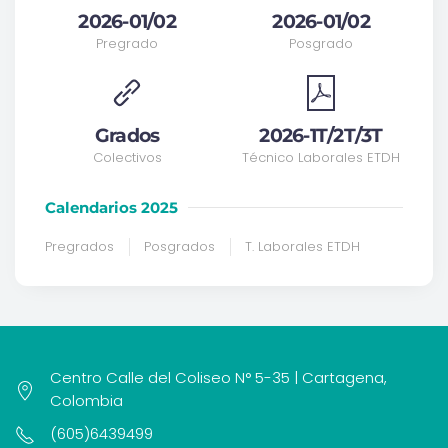
2026-01/02
2026-01/02
Pregrado
Posgrado
Grados
2026-1T/2T/3T
Colectivos
Técnico Laborales ETDH
Calendarios 2025
Pregrados
Posgrados
T. Laborales ETDH
Centro Calle del Coliseo N° 5-35 | Cartagena,
Colombia
(605)6439499