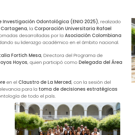
e Investigación Odontológica (ENIO 2025)
, realizado
e Cartagena
, la
Corporación Universitaria Rafael
jornadas desarrolladas por la
Asociación Colombiana
idando su liderazgo académico en el ámbito nacional.
talia Fortich Mesa
, Directora del Programa de
 Hoyos Hoyos
, quien participó como
Delegada del Área
bre
en el
Claustro de La Merced
, con la sesión del
relevancia para la
toma de decisiones estratégicas
tología de todo el país.