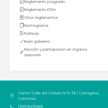
Reglamento posgrado
Reglamento ETDH
Otros reglamentos
Normograma
Políticas
Buen gobierno
Elección y participación en órganos
asesores
Centro Calle del Coliseo N° 5-35 | Cartagena,
Colombia
(605)6439499