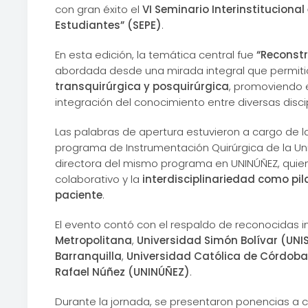
con gran éxito el
VI Seminario Interinstitucional
Estudiantes” (SEPE)
.
En esta edición, la temática central fue
“Reconstr
abordada desde una mirada integral que permitió
transquirúrgica y posquirúrgica
, promoviendo el
integración del conocimiento entre diversas discip
Las palabras de apertura estuvieron a cargo de 
programa de Instrumentación Quirúrgica de la Univ
directora del mismo programa en UNINÚÑEZ, quien
colaborativo y la
interdisciplinariedad como pil
paciente
.
El evento contó con el respaldo de reconocidas i
Metropolitana
,
Universidad Simón Bolívar (UN
Barranquilla
,
Universidad Católica de Córdob
Rafael Núñez (UNINÚÑEZ)
.
Durante la jornada, se presentaron ponencias a c