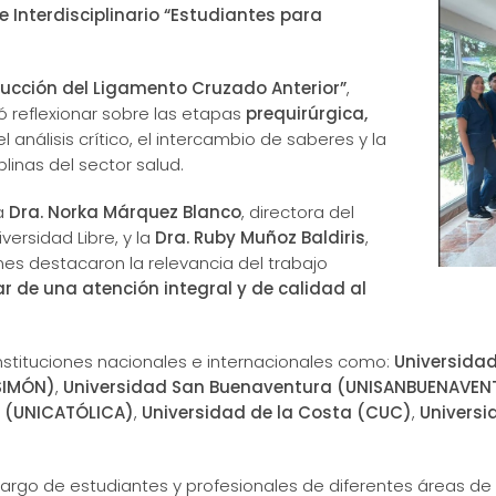
 e Interdisciplinario “Estudiantes para
ucción del Ligamento Cruzado Anterior”
,
 reflexionar sobre las etapas
prequirúrgica,
 análisis crítico, el intercambio de saberes y la
linas del sector salud.
la
Dra. Norka Márquez Blanco
, directora del
ersidad Libre, y la
Dra. Ruby Muñoz Baldiris
,
es destacaron la relevancia del trabajo
ar de una atención integral y de calidad al
nstituciones nacionales e internacionales como:
Universidad
ISIMÓN)
,
Universidad San Buenaventura (UNISANBUENAVEN
a (UNICATÓLICA)
,
Universidad de la Costa (CUC)
,
Universi
argo de estudiantes y profesionales de diferentes áreas de 