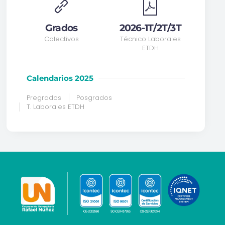
Grados
2026-1T/2T/3T
Colectivos
Técnico Laborales
ETDH
Calendarios 2025
Pregrados
Posgrados
T. Laborales ETDH