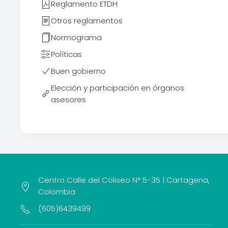
Reglamento ETDH
Otros reglamentos
Normograma
Políticas
Buen gobierno
Elección y participación en órganos
asesores
Centro Calle del Coliseo N° 5-35 | Cartagena,
Colombia
(605)6439499