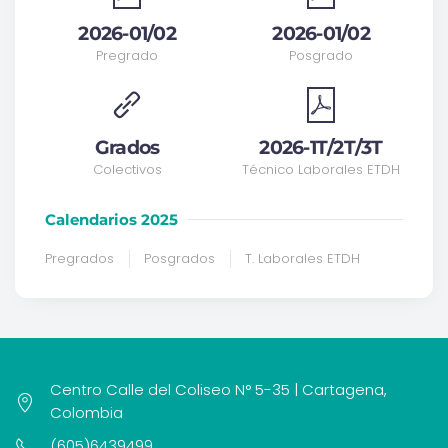
2026-01/02
2026-01/02
Pregrado
Posgrado
Grados
2026-1T/2T/3T
Colectivos
Técnico Laborales ETDH
Calendarios 2025
Pregrados
Posgrados
T. Laborales ETDH
Centro Calle del Coliseo N° 5-35 | Cartagena,
Colombia
(605)6439499