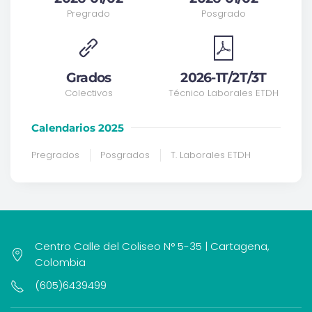
Pregrado
Posgrado
Grados
2026-1T/2T/3T
Colectivos
Técnico Laborales ETDH
Calendarios 2025
Pregrados
Posgrados
T. Laborales ETDH
Centro Calle del Coliseo N° 5-35 | Cartagena,
Colombia
(605)6439499