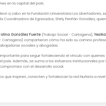
s en la capital del país.
evó a cabo en la Fundación Universitaria Los Libertadores, se
 Coordinadora de Egresados, Shirly Periñán González, qui
olina González Fuerte
(Trabajo Social - Cartagena),
Yesika
 Cartagena) compartieron cómo ha sido su camino profesi
abajadoras sociales y abogadas.
mportante para seguir fortaleciendo el vínculo con quienes
el país. Además, se suma a los esfuerzos institucionales po
compromiso con el desarrollo social.
e inspiren, conecten y fortalezcan la red Nuñista a nivel lo