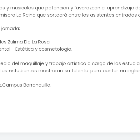
cas y musicales que potencien y favorezcan el aprendizaje del
 emisora La Reina que sorteará entre los asistentes entradas 
 jornada:
les Zulima De La Rosa.
ntal - Estética y cosmetologia.
io del maquillaje y trabajo artístico a cargo de las estudi
os estudiantes mostraran su talento para cantar en ingle
z,Campus Barranquilla.