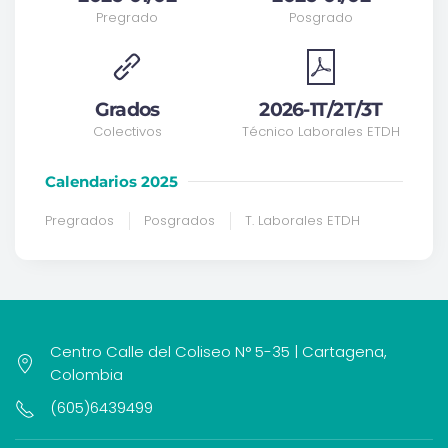
Pregrado
Posgrado
Grados
2026-1T/2T/3T
Colectivos
Técnico Laborales ETDH
Calendarios 2025
Pregrados
Posgrados
T. Laborales ETDH
Centro Calle del Coliseo N° 5-35 | Cartagena,
Colombia
(605)6439499