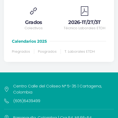
Grados
2026-1T/2T/3T
Colectivos
Técnico Laborales ETDH
Calendarios 2025
Pregrados
Posgrados
T. Laborales ETDH
Centro Calle del Coliseo N° 5-35 | Cartagena,
Colombia
(605)6439499
Barranquilla, Colombia | Cra 54, N° 66-54