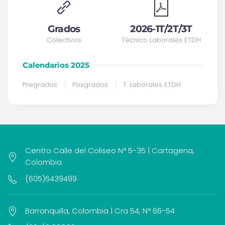
Grados
2026-1T/2T/3T
Colectivos
Técnico Laborales ETDH
Calendarios 2025
Pregrados
Posgrados
T. Laborales ETDH
Centro Calle del Coliseo N° 5-35 | Cartagena,
Colombia
(605)6439499
Barranquilla, Colombia | Cra 54, N° 66-54