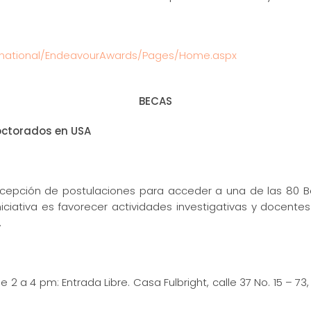
ernational/EndeavourAwards/Pages/Home.aspx
BECAS
octorados en USA
 recepción de postulaciones para acceder a una de las 80 B
ciativa es favorecer actividades investigativas y docentes
.
 de 2 a 4 pm: Entrada Libre. Casa Fulbright, calle 37 No. 15 