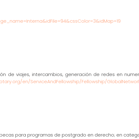
?Page_name=Interna&idFile=94&cssColor=3&idMap=19
n de viajes, intercambios, generación de redes en numero
otary.org/en/ServiceAndFellowship/Fellowship/GlobalNetwor
becas para programas de postgrado en derecho; en categoría 